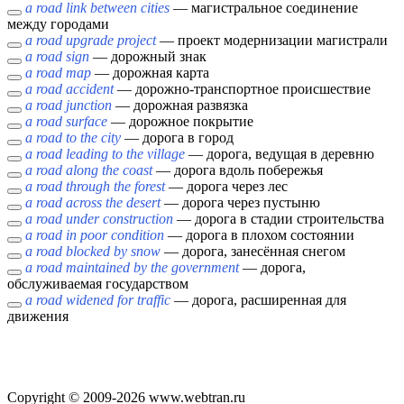
a road link between cities
— магистральное соединение
между городами
a road upgrade project
— проект модернизации магистрали
a road sign
— дорожный знак
a road map
— дорожная карта
a road accident
— дорожно-транспортное происшествие
a road junction
— дорожная развязка
a road surface
— дорожное покрытие
a road to the city
— дорога в город
a road leading to the village
— дорога, ведущая в деревню
a road along the coast
— дорога вдоль побережья
a road through the forest
— дорога через лес
a road across the desert
— дорога через пустыню
a road under construction
— дорога в стадии строительства
a road in poor condition
— дорога в плохом состоянии
a road blocked by snow
— дорога, занесённая снегом
a road maintained by the government
— дорога,
обслуживаемая государством
a road widened for traffic
— дорога, расширенная для
движения
Copyright © 2009-2026 www.webtran.ru