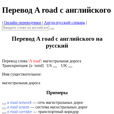
Перевод A road с английского
|
Онлайн переводчики
|
Англо-русский словарь
|
Перевод A road с английского на
русский
Перевод слова '
A road
': магистральная дорога
Транскрипция: [ə ˈroʊd]
US
UK
Имя cуществительное:
магистральная дорога
Примеры
a road network
— сеть магистральных дорог
a road system
— система магистральных дорог
a road corridor
— транспортный коридор