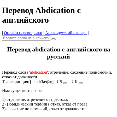
Перевод Abdication с
английского
|
Онлайн переводчики
|
Англо-русский словарь
|
Перевод abdication с английского на
русский
Перевод слова '
abdication
': отречение, сложение полномочий,
отказ от должности
Транскрипция: [ˌæbdɪˈkeɪʃən]
US
UK
Имя cуществительное:
1) отречение, отречение от престола,
2) {юридический термин} отказ, отказ от права
2) сложение полномочий, отказ от должности