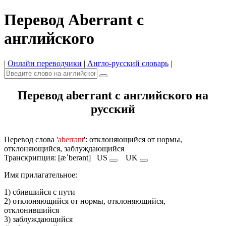
Перевод Aberrant с
английского
|
Онлайн переводчики
|
Англо-русский словарь
|
Перевод aberrant с английского на
русский
Перевод слова '
aberrant
': отклоняющийся от нормы,
отклоняющийся, заблуждающийся
Транскрипция: [æˈberənt]
US
UK
Имя прилагательное:
1) сбившийся с пути
2) отклоняющийся от нормы, отклоняющийся,
отклонившийся
3) заблуждающийся