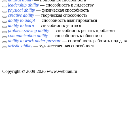
leadership ability
— способность к лидерству
physical ability
— физическая способность
creative ability
— творческая способность
ability to adapt
— способность адаптироваться
ability to learn
— способность учиться
problem-solving ability
— способность решать проблемы
communication ability
— способность к общению
ability to work under pressure
— способность работать под дав
artistic ability
— художественная способность
Copyright © 2009-2026 www.webtran.ru