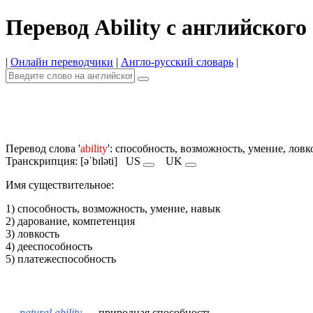
Перевод Ability с английского
|
Онлайн переводчики
|
Англо-русский словарь
|
Перевод слова '
ability
': способность, возможность, умение, ловк
Транскрипция: [əˈbɪləti]
US
UK
Имя cуществительное:
1) способность, возможность, умение, навык
2) дарование, компетенция
3) ловкость
4) дееспособность
5) платежеспособность
natural ability
— природная способность