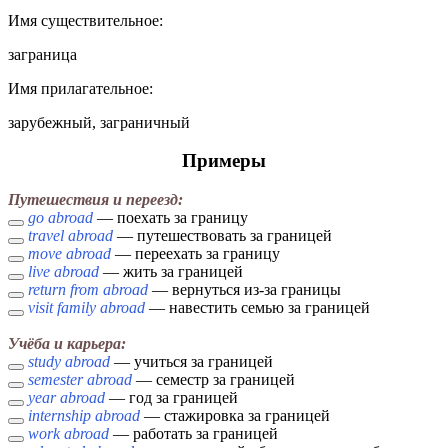
Имя cуществительное:
заграница
Имя прилагательное:
зарубежный, заграничный
Примеры
Путешествия и переезд:
go abroad
— поехать за границу
travel abroad
— путешествовать за границей
move abroad
— переехать за границу
live abroad
— жить за границей
return from abroad
— вернуться из-за границы
visit family abroad
— навестить семью за границей
Учёба и карьера:
study abroad
— учиться за границей
semester abroad
— семестр за границей
year abroad
— год за границей
internship abroad
— стажировка за границей
work abroad
— работать за границей