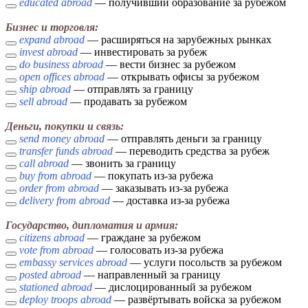
educated abroad
— получивший образование за рубежом
Бизнес и торговля:
expand abroad
— расширяться на зарубежных рынках
invest abroad
— инвестировать за рубеж
do business abroad
— вести бизнес за рубежом
open offices abroad
— открывать офисы за рубежом
ship abroad
— отправлять за границу
sell abroad
— продавать за рубежом
Деньги, покупки и связь:
send money abroad
— отправлять деньги за границу
transfer funds abroad
— переводить средства за рубеж
call abroad
— звонить за границу
buy from abroad
— покупать из-за рубежа
order from abroad
— заказывать из-за рубежа
delivery from abroad
— доставка из-за рубежа
Государство, дипломатия и армия:
citizens abroad
— граждане за рубежом
vote from abroad
— голосовать из-за рубежа
embassy services abroad
— услуги посольств за рубежом
posted abroad
— направленный за границу
stationed abroad
— дислоцированный за рубежом
deploy troops abroad
— развёртывать войска за рубежом