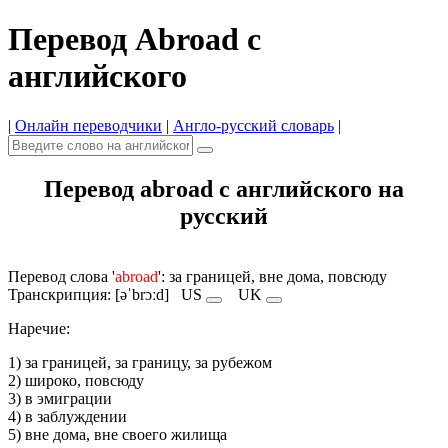
Перевод Abroad с
английского
|
Онлайн переводчики
|
Англо-русский словарь
|
Перевод abroad с английского на
русский
Перевод слова '
abroad
': за границей, вне дома, повсюду
Транскрипция: [əˈbrɔːd]
US
UK
Наречие:
1) за границей, за границу, за рубежом
2) широко, повсюду
3) в эмиграции
4) в заблуждении
5) вне дома, вне своего жилища