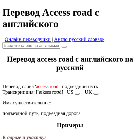
Перевод Access road с
английского
|
Онлайн переводчики
|
Англо-русский словарь
|
Перевод access road с английского на
русский
Перевод слова '
access road
': подъездной путь
Транскрипция: [ˈæksɛs roʊd]
US
UK
Имя cуществительное:
подъездной путь, подъездная дорога
Примеры
К дороге и участку: