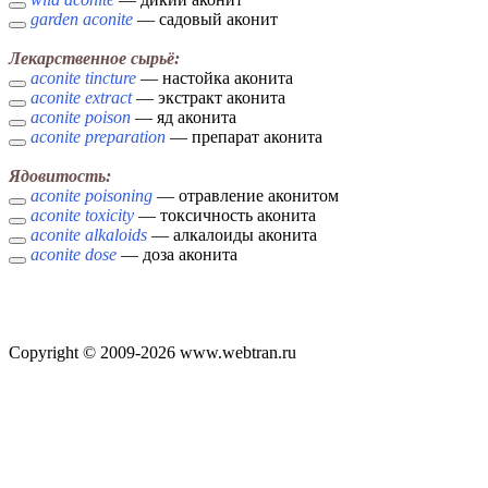
garden aconite
— садовый аконит
Лекарственное сырьё:
aconite tincture
— настойка аконита
aconite extract
— экстракт аконита
aconite poison
— яд аконита
aconite preparation
— препарат аконита
Ядовитость:
aconite poisoning
— отравление аконитом
aconite toxicity
— токсичность аконита
aconite alkaloids
— алкалоиды аконита
aconite dose
— доза аконита
Copyright © 2009-2026 www.webtran.ru