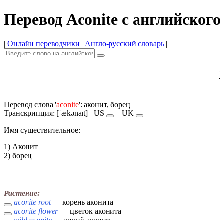
Перевод Aconite с английског
|
Онлайн переводчики
|
Англо-русский словарь
|
Перевод слова '
aconite
': аконит, борец
Транскрипция: [ˈækənaɪt]
US
UK
Имя cуществительное:
1) Аконит
2) борец
Растение:
aconite root
— корень аконита
aconite flower
— цветок аконита
wild aconite
— дикий аконит