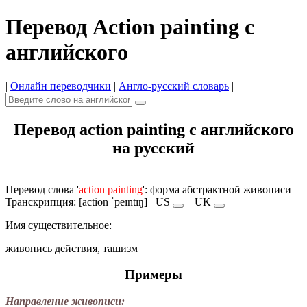
Перевод Action painting с
английского
|
Онлайн переводчики
|
Англо-русский словарь
|
Перевод action painting с английского
на русский
Перевод слова '
action painting
': форма абстрактной живописи
Транскрипция: [action ˈpeɪntɪŋ]
US
UK
Имя cуществительное:
живопись действия, ташизм
Примеры
Направление живописи: