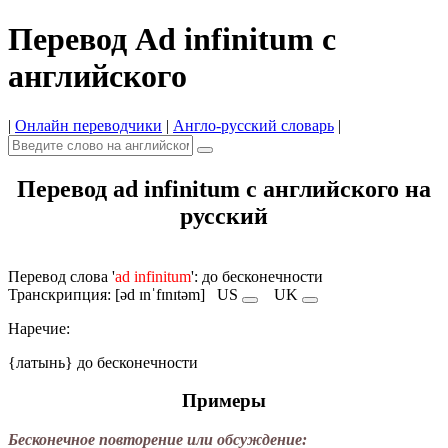
Перевод Ad infinitum с
английского
|
Онлайн переводчики
|
Англо-русский словарь
|
Перевод ad infinitum с английского на
русский
Перевод слова '
ad infinitum
': до бесконечности
Транскрипция: [əd ɪnˈfɪnɪtəm]
US
UK
Наречие:
{латынь} до бесконечности
Примеры
Бесконечное повторение или обсуждение: