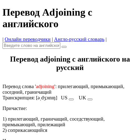
Перевод Adjoining с
английского
|
Онлайн переводчики
|
Англо-русский словарь
|
Перевод adjoining с английского на
русский
Перевод слова '
adjoining
': прилегающий, примыкающий,
соседний, граничащий
Транскрипция: [əˌdʒɔɪnɪŋ]
US
UK
Причастие:
1) прилегающий, граничащий, соседствующий,
примыкающий, прилежащий
2) соприкасающийся