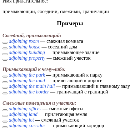
Имя прилагательное:
примыкающий, соседний, смежный, граничащий
Примеры
Соседний, примыкающий:
adjoining room
— смежная комната
adjoining house
— соседний дом
adjoining building
— примыкающее здание
adjoining property
— смежный участок
Примыкающий к чему-либо:
adjoining the park
— примыкающий к парку
adjoining the road
— прилегающий к дороге
adjoining the main hall
— примыкающий к главному залу
adjoining the border
— граничащий с границей
Смежные помещения и участки:
adjoining offices
— смежные офисы
adjoining land
— прилегающая земля
adjoining lot
— смежный участок
adjoining corridor
— примыкающий коридор