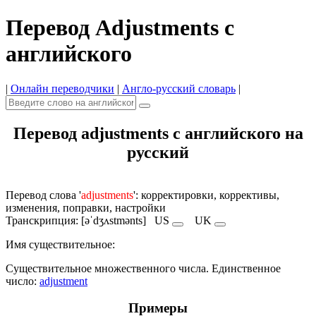
Перевод Adjustments с
английского
|
Онлайн переводчики
|
Англо-русский словарь
|
Перевод adjustments с английского на
русский
Перевод слова '
adjustments
': корректировки, коррективы,
изменения, поправки, настройки
Транскрипция: [əˈdʒʌstmənts]
US
UK
Имя cуществительное:
Существительное множественного числа. Единственное
число:
adjustment
Примеры