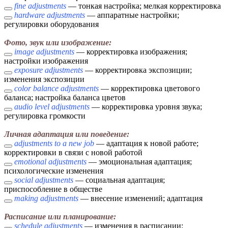
fine adjustments
— тонкая настройка; мелкая корректировка
hardware adjustments
— аппаратные настройки;
регулировки оборудования
Фото, звук или изображение:
image adjustments
— корректировка изображения;
настройки изображения
exposure adjustments
— корректировка экспозиции;
изменения экспозиции
color balance adjustments
— корректировка цветового
баланса; настройка баланса цветов
audio level adjustments
— корректировка уровня звука;
регулировка громкости
Личная адаптация или поведение:
adjustments to a new job
— адаптация к новой работе;
корректировки в связи с новой работой
emotional adjustments
— эмоциональная адаптация;
психологические изменения
social adjustments
— социальная адаптация;
приспособление в обществе
making adjustments
— внесение изменений; адаптация
Расписание или планирование:
schedule adjustments
— изменения в расписании;