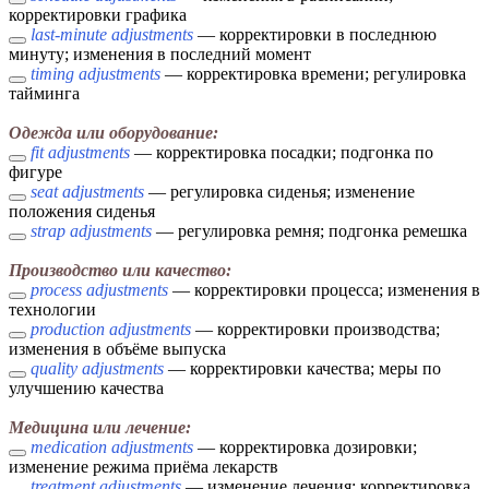
корректировки графика
last-minute adjustments
— корректировки в последнюю
минуту; изменения в последний момент
timing adjustments
— корректировка времени; регулировка
тайминга
Одежда или оборудование:
fit adjustments
— корректировка посадки; подгонка по
фигуре
seat adjustments
— регулировка сиденья; изменение
положения сиденья
strap adjustments
— регулировка ремня; подгонка ремешка
Производство или качество:
process adjustments
— корректировки процесса; изменения в
технологии
production adjustments
— корректировки производства;
изменения в объёме выпуска
quality adjustments
— корректировки качества; меры по
улучшению качества
Медицина или лечение:
medication adjustments
— корректировка дозировки;
изменение режима приёма лекарств
treatment adjustments
— изменение лечения; корректировка