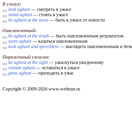
В ужасе:
look aghast
— смотреть в ужасе
stand aghast
— стоять в ужасе
be aghast at the news
— быть в ужасе от новости
Ошеломленный:
be aghast at the result
— быть ошеломленным результатом
seem aghast
— казаться ошеломленным
look aghast and speechless
— выглядеть ошеломленным и без
Пораженный ужасом:
be aghast at the sight
— ужаснуться увиденному
remain aghast
— оставаться в ужасе
grow aghast
— приходить в ужас
Copyright © 2009-2026 www.webtran.ru