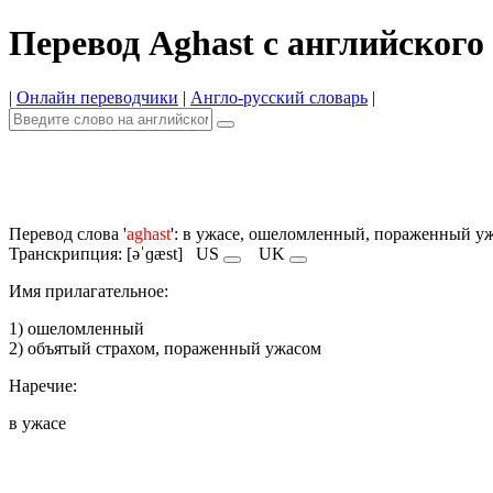
Перевод Aghast с английского
|
Онлайн переводчики
|
Англо-русский словарь
|
Перевод слова '
aghast
': в ужасе, ошеломленный, пораженный у
Транскрипция: [əˈɡæst]
US
UK
Имя прилагательное:
1) ошеломленный
2) объятый страхом, пораженный ужасом
Наречие:
в ужасе