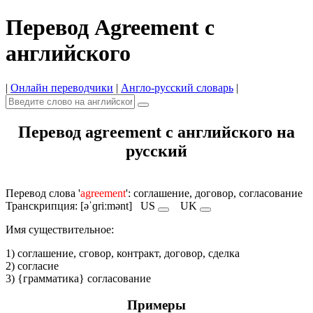
Перевод Agreement с
английского
|
Онлайн переводчики
|
Англо-русский словарь
|
Перевод agreement с английского на
русский
Перевод слова '
agreement
': соглашение, договор, согласование
Транскрипция: [əˈɡriːmənt]
US
UK
Имя cуществительное:
1) соглашение, сговор, контракт, договор, сделка
2) согласие
3) {грамматика} согласование
Примеры