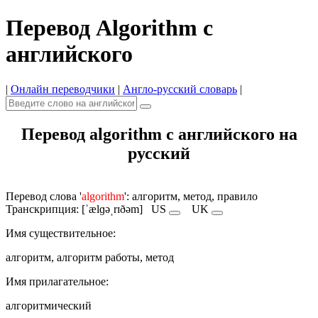
Перевод Algorithm с
английского
|
Онлайн переводчики
|
Англо-русский словарь
|
Перевод algorithm с английского на
русский
Перевод слова '
algorithm
': алгоритм, метод, правило
Транскрипция: [ˈælɡəˌrɪðəm]
US
UK
Имя cуществительное:
алгоритм, алгоритм работы, метод
Имя прилагательное:
алгоритмический