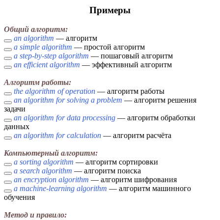
Примеры
Общий алгоритм:
an algorithm
— алгоритм
a simple algorithm
— простой алгоритм
a step-by-step algorithm
— пошаговый алгоритм
an efficient algorithm
— эффективный алгоритм
Алгоритм работы:
the algorithm of operation
— алгоритм работы
an algorithm for solving a problem
— алгоритм решения
задачи
an algorithm for data processing
— алгоритм обработки
данных
an algorithm for calculation
— алгоритм расчёта
Компьютерный алгоритм:
a sorting algorithm
— алгоритм сортировки
a search algorithm
— алгоритм поиска
an encryption algorithm
— алгоритм шифрования
a machine-learning algorithm
— алгоритм машинного
обучения
Метод и правило: