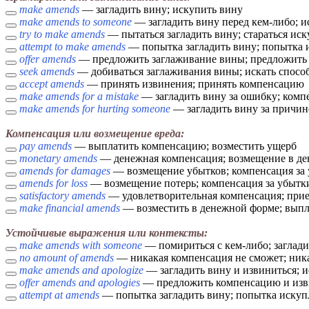
make amends
— загладить вину; искупить вину
make amends to someone
— загладить вину перед кем-либо; и
try to make amends
— пытаться загладить вину; стараться ис
attempt to make amends
— попытка загладить вину; попытка 
offer amends
— предложить заглаживание вины; предложить
seek amends
— добиваться заглаживания вины; искать спосо
accept amends
— принять извинения; принять компенсацию
make amends for a mistake
— загладить вину за ошибку; комп
make amends for hurting someone
— загладить вину за причин
Компенсация или возмещение вреда:
pay amends
— выплатить компенсацию; возместить ущерб
monetary amends
— денежная компенсация; возмещение в д
amends for damages
— возмещение убытков; компенсация за
amends for loss
— возмещение потерь; компенсация за убытк
satisfactory amends
— удовлетворительная компенсация; при
make financial amends
— возместить в денежной форме; вып
Устойчивые выражения или контексты:
make amends with someone
— помириться с кем-либо; заглади
no amount of amends
— никакая компенсация не сможет; ник
make amends and apologize
— загладить вину и извиниться; 
offer amends and apologies
— предложить компенсацию и изви
attempt at amends
— попытка загладить вину; попытка искуп