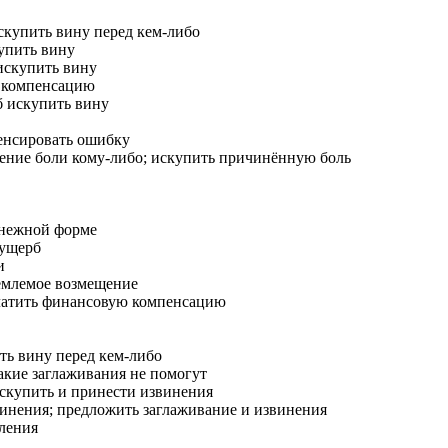
скупить вину перед кем-либо
купить вину
искупить вину
 компенсацию
б искупить вину
енсировать ошибку
ение боли кому-либо; искупить причинённую боль
енежной форме
 ущерб
и
емлемое возмещение
латить финансовую компенсацию
ть вину перед кем-либо
акие заглаживания не помогут
искупить и принести извинения
нения; предложить заглаживание и извинения
ления