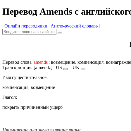
Перевод Amends с английског
|
Онлайн переводчики
|
Англо-русский словарь
|
Перевод слова '
amends
': возмещение, компенсация, вознагражд
Транскрипция: [əˈmendz]
US
UK
Имя cуществительное:
компенсация, возмещение
Глагол:
покрыть причиненный ущерб
Примирение или заглаживание вины: