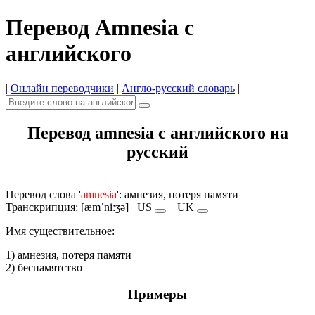
Перевод Amnesia с
английского
|
Онлайн переводчики
|
Англо-русский словарь
|
Перевод amnesia с английского на
русский
Перевод слова '
amnesia
': амнезия, потеря памяти
Транскрипция: [æmˈniːʒə]
US
UK
Имя cуществительное:
1) амнезия, потеря памяти
2) беспамятство
Примеры