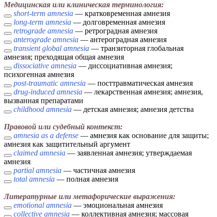
Медицинская или клиническая терминология:
short-term amnesia
— кратковременная амнезия
long-term amnesia
— долговременная амнезия
retrograde amnesia
— ретроградная амнезия
anterograde amnesia
— антероградная амнезия
transient global amnesia
— транзиторная глобальная
амнезия; преходящая общая амнезия
dissociative amnesia
— диссоциативная амнезия;
психогенная амнезия
post-traumatic amnesia
— посттравматическая амнезия
drug-induced amnesia
— лекарственная амнезия; амнезия,
вызванная препаратами
childhood amnesia
— детская амнезия; амнезия детства
Правовой или судебный контекст:
amnesia as a defense
— амнезия как основание для защиты;
амнезия как защитительный аргумент
claimed amnesia
— заявленная амнезия; утверждаемая
амнезия
partial amnesia
— частичная амнезия
total amnesia
— полная амнезия
Литературные или метафорические выражения:
emotional amnesia
— эмоциональная амнезия
collective amnesia
— коллективная амнезия; массовая