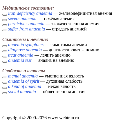
Медицинское состояние:
iron-deficiency anaemia
— железодефицитная анемия
severe anaemia
— тяжёлая анемия
pernicious anaemia
— злокачественная анемия
suffer from anaemia
— страдать анемией
Симптомы и лечение:
anaemia symptoms
— симптомы анемии
diagnose anaemia
— диагностировать анемию
treat anaemia
— лечить анемию
anaemia test
— анализ на анемию
Слабость и вялость:
mental anaemia
— умственная вялость
anaemia of spirit
— духовная слабость
a kind of anaemia
— некая вялость
social anaemia
— общественная апатия
Copyright © 2009-2026 www.webtran.ru