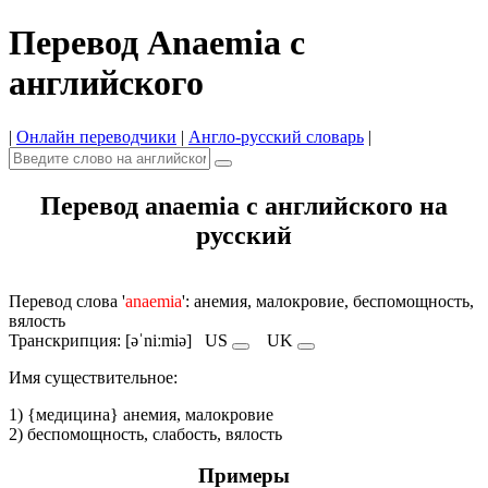
Перевод Anaemia с
английского
|
Онлайн переводчики
|
Англо-русский словарь
|
Перевод anaemia с английского на
русский
Перевод слова '
anaemia
': анемия, малокровие, беспомощность,
вялость
Транскрипция: [əˈniːmiə]
US
UK
Имя cуществительное:
1) {медицина} анемия, малокровие
2) беспомощность, слабость, вялость
Примеры