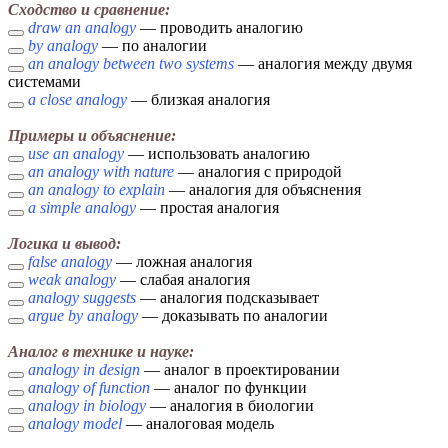
Сходство и сравнение:
draw an analogy
— проводить аналогию
by analogy
— по аналогии
an analogy between two systems
— аналогия между двумя
системами
a close analogy
— близкая аналогия
Примеры и объяснение:
use an analogy
— использовать аналогию
an analogy with nature
— аналогия с природой
an analogy to explain
— аналогия для объяснения
a simple analogy
— простая аналогия
Логика и вывод:
false analogy
— ложная аналогия
weak analogy
— слабая аналогия
analogy suggests
— аналогия подсказывает
argue by analogy
— доказывать по аналогии
Аналог в технике и науке:
analogy in design
— аналог в проектировании
analogy of function
— аналог по функции
analogy in biology
— аналогия в биологии
analogy model
— аналоговая модель