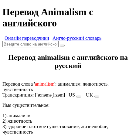
Перевод Animalism с
английского
|
Онлайн переводчики
|
Англо-русский словарь
|
Перевод animalism с английского на
русский
Перевод слова '
animalism
': анимализм, животность,
чувственность
Транскрипция: [ˈænəməˌlɪzəm]
US
UK
Имя cуществительное:
1) анимализм
2) животность
3) здоровое плотское существование, жизнелюбие,
чувственность