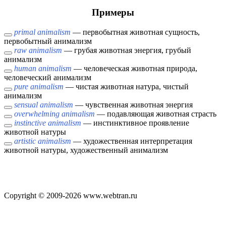
Примеры
primal animalism
— первобытная животная сущность,
первобытный анимализм
raw animalism
— грубая животная энергия, грубый
анимализм
human animalism
— человеческая животная природа,
человеческий анимализм
pure animalism
— чистая животная натура, чистый
анимализм
sensual animalism
— чувственная животная энергия
overwhelming animalism
— подавляющая животная страсть
instinctive animalism
— инстинктивное проявление
животной натуры
artistic animalism
— художественная интерпретация
животной натуры, художественный анимализм
Copyright © 2009-2026 www.webtran.ru