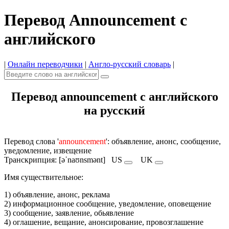
Перевод Announcement с
английского
|
Онлайн переводчики
|
Англо-русский словарь
|
Перевод announcement с английского
на русский
Перевод слова '
announcement
': объявление, анонс, сообщение,
уведомление, извещение
Транскрипция: [əˈnaʊnsmənt]
US
UK
Имя cуществительное:
1) объявление, анонс, реклама
2) информационное сообщение, уведомление, оповещение
3) сообщение, заявление, обьявление
4) оглашение, вещание, анонсирование, провозглашение