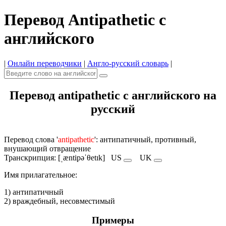
Перевод Antipathetic с
английского
|
Онлайн переводчики
|
Англо-русский словарь
|
Перевод antipathetic с английского на
русский
Перевод слова '
antipathetic
': антипатичный, противный,
внушающий отвращение
Транскрипция: [ˌæntipəˈθetɪk]
US
UK
Имя прилагательное:
1) антипатичный
2) враждебный, несовместимый
Примеры