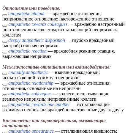
Отношение или поведение:
antipathetic attitude
— враждебное отношение;
неприязненное отношение; настороженное отношение
antipathetic towards colleagues
— враждебно настроенный
по отношению к коллегам; испытывающий неприязнь к
коллегам
deeply antipathetic disposition
— глубоко враждебный
настрой; сильная неприязнь
antipathetic reaction
— враждебная реакция; реакция,
выражающая неприязнь
Межличностные отношения или взаимодействие:
mutually antipathetic
— взаимно враждебный;
испытывающий взаимную неприязнь
antipathetic relationship
— враждебные отношения;
отношения, основанные на неприязни
antipathetic colleagues
— коллеги, испытывающие
взаимную неприязнь; неприязненные коллеги
antipathetic towards one another
— испытывающие
взаимную неприязнь; враждебно настроенные друг к другу
Впечатление или характеристика, вызывающая
антипатию:
antipathetic appearance
— отталкивающая внешность;