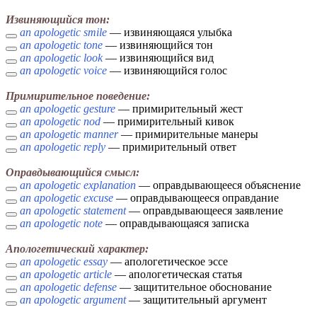
Извиняющийся тон:
an apologetic smile
— извиняющаяся улыбка
an apologetic tone
— извиняющийся тон
an apologetic look
— извиняющийся вид
an apologetic voice
— извиняющийся голос
Примирительное поведение:
an apologetic gesture
— примирительный жест
an apologetic nod
— примирительный кивок
an apologetic manner
— примирительные манеры
an apologetic reply
— примирительный ответ
Оправдывающийся смысл:
an apologetic explanation
— оправдывающееся объяснение
an apologetic excuse
— оправдывающееся оправдание
an apologetic statement
— оправдывающееся заявление
an apologetic note
— оправдывающаяся записка
Апологетический характер:
an apologetic essay
— апологетическое эссе
an apologetic article
— апологетическая статья
an apologetic defense
— защитительное обоснование
an apologetic argument
— защитительный аргумент