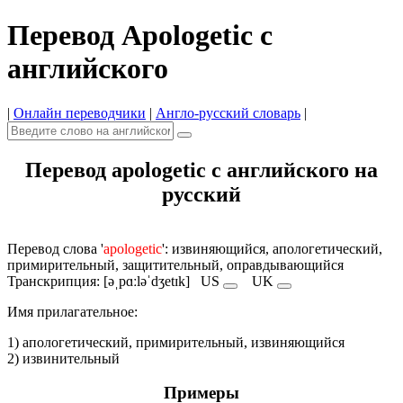
Перевод Apologetic с
английского
|
Онлайн переводчики
|
Англо-русский словарь
|
Перевод apologetic с английского на
русский
Перевод слова '
apologetic
': извиняющийся, апологетический,
примирительный, защитительный, оправдывающийся
Транскрипция: [əˌpɑːləˈdʒetɪk]
US
UK
Имя прилагательное:
1) апологетический, примирительный, извиняющийся
2) извинительный
Примеры