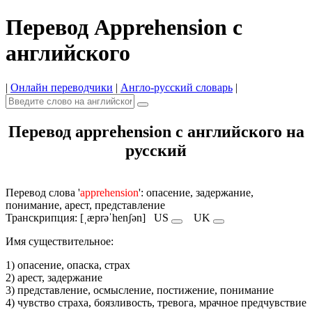
Перевод Apprehension с
английского
|
Онлайн переводчики
|
Англо-русский словарь
|
Перевод apprehension с английского на
русский
Перевод слова '
apprehension
': опасение, задержание,
понимание, арест, представление
Транскрипция: [ˌæprəˈhenʃən]
US
UK
Имя cуществительное:
1) опасение, опаска, страх
2) арест, задержание
3) представление, осмысление, постижение, понимание
4) чувство страха, боязливость, тревога, мрачное предчувствие