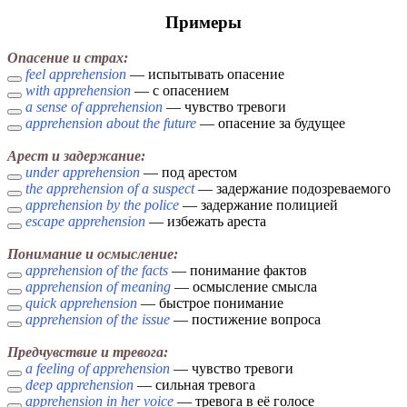
Примеры
Опасение и страх:
feel apprehension
— испытывать опасение
with apprehension
— с опасением
a sense of apprehension
— чувство тревоги
apprehension about the future
— опасение за будущее
Арест и задержание:
under apprehension
— под арестом
the apprehension of a suspect
— задержание подозреваемого
apprehension by the police
— задержание полицией
escape apprehension
— избежать ареста
Понимание и осмысление:
apprehension of the facts
— понимание фактов
apprehension of meaning
— осмысление смысла
quick apprehension
— быстрое понимание
apprehension of the issue
— постижение вопроса
Предчувствие и тревога:
a feeling of apprehension
— чувство тревоги
deep apprehension
— сильная тревога
apprehension in her voice
— тревога в её голосе