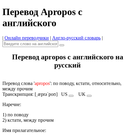
Перевод Apropos с
английского
|
Онлайн переводчики
|
Англо-русский словарь
|
Перевод apropos с английского на
русский
Перевод слова '
apropos
': по поводу, кстати, относительно,
между прочим
Транскрипция: [ˌæprəˈpoʊ]
US
UK
Наречие:
1) по поводу
2) кстати, между прочим
Имя прилагательное: