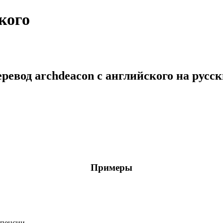
кого
ревод archdeacon с английского на русс
Примеры
 пенсии