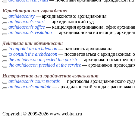
Юрисдикция или учреждение:
archdeaconry
— архидиаконство; архидиакония
archdeacon's court
— архидиаконский суд
archdeacon's office
— канцелярия архидиакона; офис архидиа
archdeacon's visitation
— архидиаконская визитация; архидиа
Действия или обязанности:
to appoint an archdeacon
— назначить архидиакона
to consult the archdeacon
— посоветоваться с архидиаконом; о
the archdeacon inspected the parish
— архидиакон осмотрел пр
the archdeacon presided at the service
— архидиакон председат
Исторические или юридические выражения:
archdeacon's court records
— протоколы архидиаконского суда;
archdeacon's mandate
— архидиаконский мандат; распоряжен
Copyright © 2009-2026 www.webtran.ru