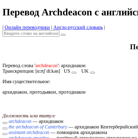
Перевод Archdeacon с английс
|
Онлайн переводчики
|
Англо-русский словарь
|
Пе
Перевод слова '
archdeacon
': архидиакон
Транскрипция: [ɑːrtʃˈdiːkən]
US
UK
Имя cуществительное:
архидиакон, протодьякон, протодиакон
Должность или титул:
archdeacon
— архидиакон
the archdeacon of Canterbury
— архидиакон Кентерберийский
assistant archdeacon
— помощник архидиакона
archdeacon emeritus
— почётный архидиакон; архидиакон на