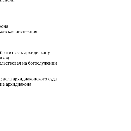
кона
конская инспекция
братиться к архидиакону
иход
ельствовал на богослужении
 дела архидиаконского суда
ие архидиакона