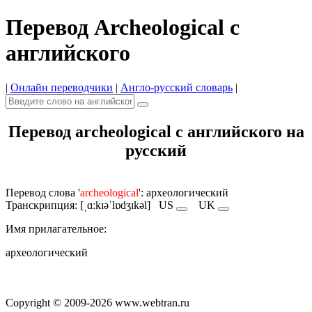
Перевод Archeological с
английского
|
Онлайн переводчики
|
Англо-русский словарь
|
Перевод archeological с английского на
русский
Перевод слова '
archeological
': археологический
Транскрипция: [ˌɑːkɪəˈlɒdʒɪkəl]
US
UK
Имя прилагательное:
археологический
Copyright © 2009-2026 www.webtran.ru