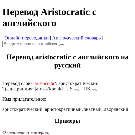
Перевод Aristocratic с
английского
|
Онлайн переводчики
|
Англо-русский словарь
|
Перевод aristocratic с английского на
русский
Перевод слова '
aristocratic
': аристократический
Транскрипция: [əˌrɪstəˈkrætɪk]
US
UK
Имя прилагательное:
аристократический, аристократичный, знатный, дворянский
Примеры
О человеке и манерах: