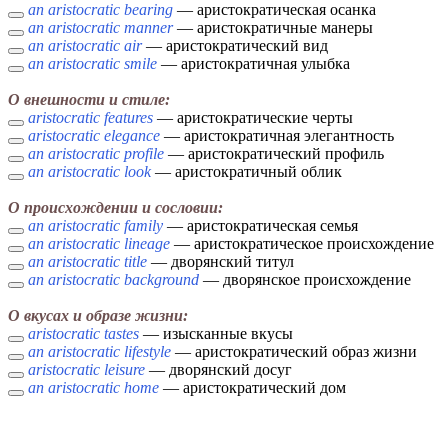
an aristocratic bearing
— аристократическая осанка
an aristocratic manner
— аристократичные манеры
an aristocratic air
— аристократический вид
an aristocratic smile
— аристократичная улыбка
О внешности и стиле:
aristocratic features
— аристократические черты
aristocratic elegance
— аристократичная элегантность
an aristocratic profile
— аристократический профиль
an aristocratic look
— аристократичный облик
О происхождении и сословии:
an aristocratic family
— аристократическая семья
an aristocratic lineage
— аристократическое происхождение
an aristocratic title
— дворянский титул
an aristocratic background
— дворянское происхождение
О вкусах и образе жизни:
aristocratic tastes
— изысканные вкусы
an aristocratic lifestyle
— аристократический образ жизни
aristocratic leisure
— дворянский досуг
an aristocratic home
— аристократический дом