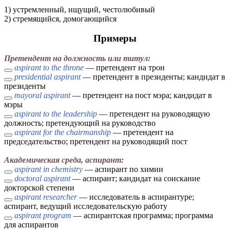
1) устремленный, ищущий, честолюбивый
2) стремящийся, домогающийся
Примеры
Претендент на должность или титул:
aspirant to the throne
— претендент на трон
presidential aspirant
— претендент в президенты; кандидат в
президенты
mayoral aspirant
— претендент на пост мэра; кандидат в
мэры
aspirant to the leadership
— претендент на руководящую
должность; претендующий на руководство
aspirant for the chairmanship
— претендент на
председательство; претендент на руководящий пост
Академическая среда, аспирант:
aspirant in chemistry
— аспирант по химии
doctoral aspirant
— аспирант; кандидат на соискание
докторской степени
aspirant researcher
— исследователь в аспирантуре;
аспирант, ведущий исследовательскую работу
aspirant program
— аспирантская программа; программа
для аспирантов