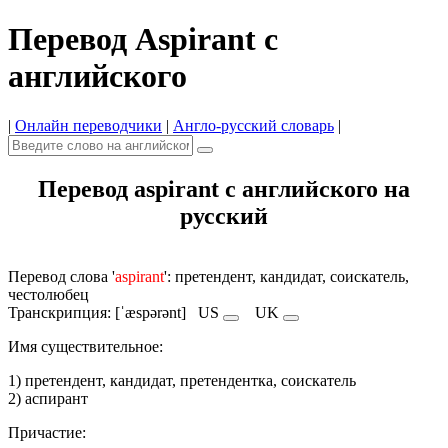
Перевод Aspirant с
английского
|
Онлайн переводчики
|
Англо-русский словарь
|
Перевод aspirant с английского на
русский
Перевод слова '
aspirant
': претендент, кандидат, соискатель,
честолюбец
Транскрипция: [ˈæspərənt]
US
UK
Имя cуществительное:
1) претендент, кандидат, претендентка, соискатель
2) аспирант
Причастие: