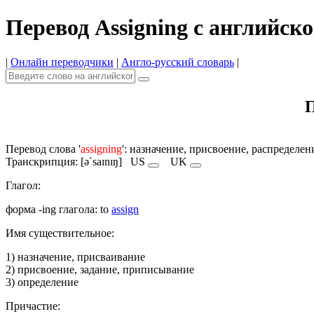
Перевод Assigning с английско
|
Онлайн переводчики
|
Англо-русский словарь
|
П
Перевод слова '
assigning
': назначение, присвоение, распределе
Транскрипция: [əˈsaɪnɪŋ]
US
UK
Глагол:
форма -ing глагола: to
assign
Имя cуществительное:
1) назначение, присваивание
2) присвоение, задание, приписывание
3) определение
Причастие: