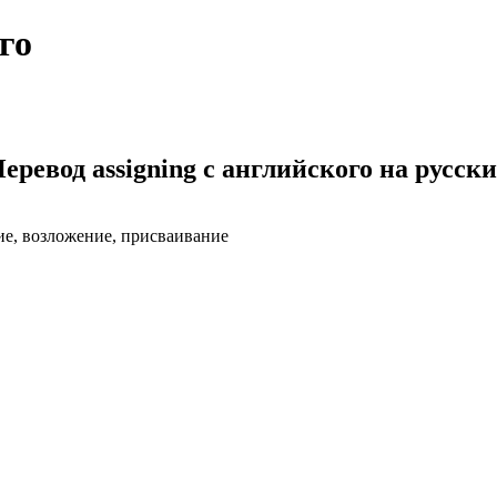
го
еревод assigning с английского на русск
ние, возложение, присваивание