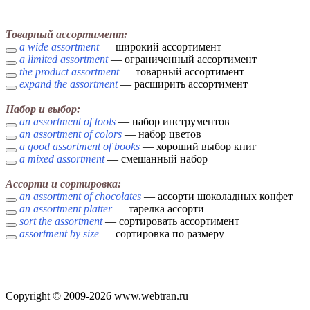
Товарный ассортимент:
a wide assortment
— широкий ассортимент
a limited assortment
— ограниченный ассортимент
the product assortment
— товарный ассортимент
expand the assortment
— расширить ассортимент
Набор и выбор:
an assortment of tools
— набор инструментов
an assortment of colors
— набор цветов
a good assortment of books
— хороший выбор книг
a mixed assortment
— смешанный набор
Ассорти и сортировка:
an assortment of chocolates
— ассорти шоколадных конфет
an assortment platter
— тарелка ассорти
sort the assortment
— сортировать ассортимент
assortment by size
— сортировка по размеру
Copyright © 2009-2026 www.webtran.ru