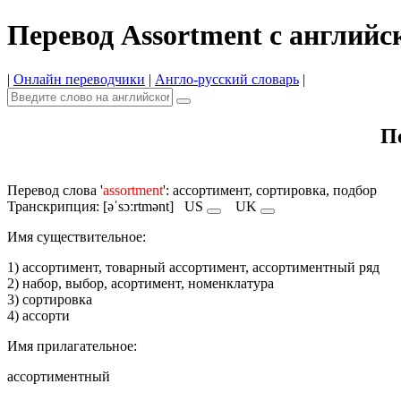
Перевод Assortment с английс
|
Онлайн переводчики
|
Англо-русский словарь
|
Пе
Перевод слова '
assortment
': ассортимент, сортировка, подбор
Транскрипция: [əˈsɔːrtmənt]
US
UK
Имя cуществительное:
1) ассортимент, товарный ассортимент, ассортиментный ряд
2) набор, выбор, асортимент, номенклатура
3) сортировка
4) ассорти
Имя прилагательное:
ассортиментный