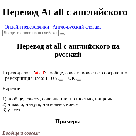
Перевод At all с английского
|
Онлайн переводчики
|
Англо-русский словарь
|
Перевод at all с английского на
русский
Перевод слова '
at all
': вообще, совсем, вовсе не, совершенно
Транскрипция: [ət ɔːl]
US
UK
Наречие:
1) вообще, совсем, совершенно, полностью, напрочь
2) нимало, ничуть, нисколько, вовсе
3) у всех
Примеры
Вообще и совсем: