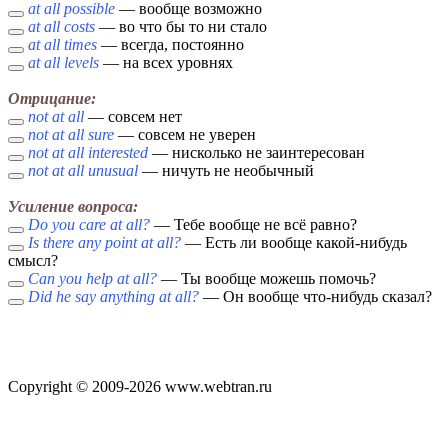
at all possible
— вообще возможно
at all costs
— во что бы то ни стало
at all times
— всегда, постоянно
at all levels
— на всех уровнях
Отрицание:
not at all
— совсем нет
not at all sure
— совсем не уверен
not at all interested
— нисколько не заинтересован
not at all unusual
— ничуть не необычный
Усиление вопроса:
Do you care at all?
— Тебе вообще не всё равно?
Is there any point at all?
— Есть ли вообще какой-нибудь
смысл?
Can you help at all?
— Ты вообще можешь помочь?
Did he say anything at all?
— Он вообще что-нибудь сказал?
Copyright © 2009-2026 www.webtran.ru