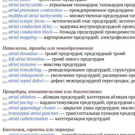
atrial tachycardia
— атриальная тахикардия; тахикардия пред
atrial premature contraction
— преждевременное предсердное с
multifocal atrial tachycardia
— множественная предсердная та
atrial ectopic focus
— эктопический очаг предсердий; эктопич
atrial conduction delay
— задержка внутрипредсердной провод
atrial conduction block
— блокада предсердной проводимости;
atrial mapping
— картирование предсердий; электрофизиолог
Патологии, тромбы или новообразования:
atrial thrombus
— тромб предсердия; предсердный тромб
left atrial thrombus
— тромб левого предсердия
atrial myxoma
— миксома предсердия
atrial remodeling
— ремоделирование предсердий; структурн
atrial enlargement
— увеличение предсердий; расширение пр
atrial septal defect
— дефект межпредсердной перегородки; де
Процедуры, вмешательства или диагностика:
atrial ablation
— абляция предсердий; катетерная абляция пр
atrial pacing
— кардиостимуляция предсердий; предсердная 
atrial appendage closure
— закрытие ушка предсердия; окклю
transseptal atrial puncture
— транссептальная пункция предсе
atrial catheterization
— катетеризация предсердий
Биохимия, гормоны или маркеры:
atrial natriuretic peptide
— натрийуретический пептид предсе