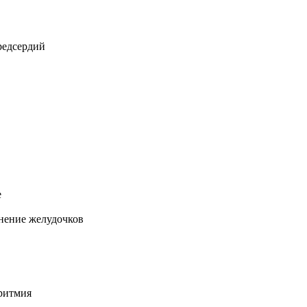
редсердий
е
нение желудочков
ритмия