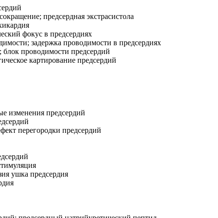
сердий
окращение; предсердная экстрасистола
хикардия
еский фокус в предсердиях
имости; задержка проводимости в предсердиях
 блок проводимости предсердий
ическое картирование предсердий
ые изменения предсердий
едсердий
фект перегородки предсердий
едсердий
стимуляция
зия ушка предсердия
рдия
рдий; предсердный натрийуретический пептид