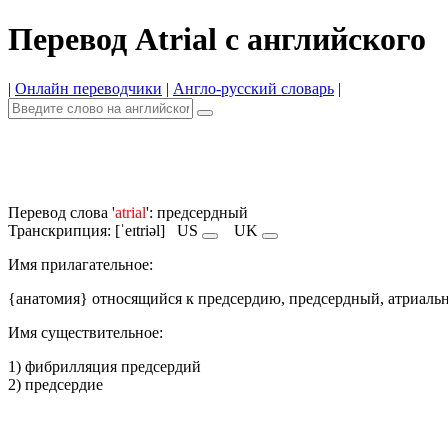
Перевод Atrial с английского
|
Онлайн переводчики
|
Англо-русский словарь
|
Перевод слова '
atrial
': предсердный
Транскрипция: [ˈeɪtriəl]
US
UK
Имя прилагательное:
{анатомия} относящийся к предсердию, предсердный, атриаль
Имя cуществительное:
1) фибрилляция предсердий
2) предсердие