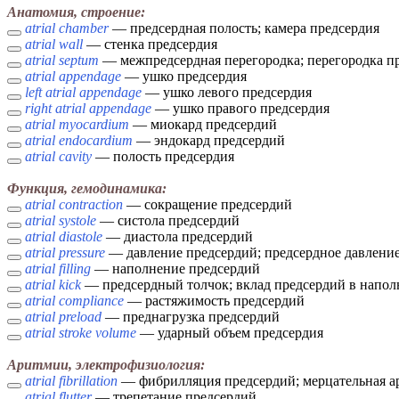
Анатомия, строение:
atrial chamber
— предсердная полость; камера предсердия
atrial wall
— стенка предсердия
atrial septum
— межпредсердная перегородка; перегородка п
atrial appendage
— ушко предсердия
left atrial appendage
— ушко левого предсердия
right atrial appendage
— ушко правого предсердия
atrial myocardium
— миокард предсердий
atrial endocardium
— эндокард предсердий
atrial cavity
— полость предсердия
Функция, гемодинамика:
atrial contraction
— сокращение предсердий
atrial systole
— систола предсердий
atrial diastole
— диастола предсердий
atrial pressure
— давление предсердий; предсердное давлени
atrial filling
— наполнение предсердий
atrial kick
— предсердный толчок; вклад предсердий в напол
atrial compliance
— растяжимость предсердий
atrial preload
— преднагрузка предсердий
atrial stroke volume
— ударный объем предсердия
Аритмии, электрофизиология:
atrial fibrillation
— фибрилляция предсердий; мерцательная а
atrial flutter
— трепетание предсердий