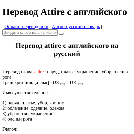
Перевод Attire с английского
|
Онлайн переводчики
|
Англо-русский словарь
|
Перевод attire с английского на
русский
Перевод слова '
attire
': наряд, платье, украшение, убор, оленьи
рога
Транскрипция: [əˈtaɪər]
US
UK
Имя cуществительное:
1) наряд, платье, убор, костюм
2) облачение, одеяние, одежда
3) убранство, украшение
4) оленьи рога
Глагол: