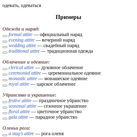
одевать, одеваться
Примеры
Одежда и наряд:
formal attire
— официальный наряд
evening attire
— вечерний наряд
wedding attire
— свадебный наряд
traditional attire
— традиционная одежда
Облачение и одеяние:
clerical attire
— духовное облачение
ceremonial attire
— церемониальное одеяние
monastic attire
— монашеское одеяние
royal attire
— царское облачение
Убранство и украшение:
festive attire
— праздничное убранство
seasonal attire
— сезонное украшение
floral attire
— цветочное убранство
gala attire
— парадное убранство
Оленьи рога:
a stag's attire
— рога оленя