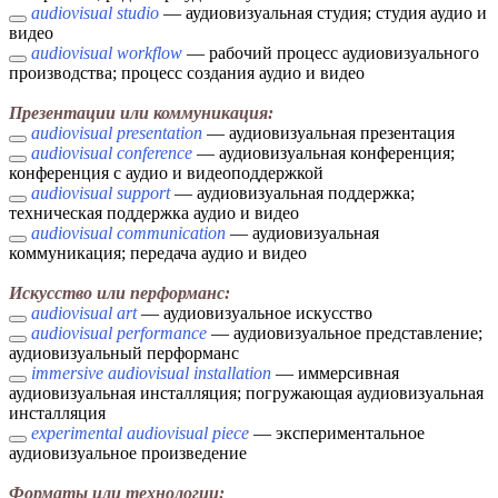
audiovisual studio
— аудиовизуальная студия; студия аудио и
видео
audiovisual workflow
— рабочий процесс аудиовизуального
производства; процесс создания аудио и видео
Презентации или коммуникация:
audiovisual presentation
— аудиовизуальная презентация
audiovisual conference
— аудиовизуальная конференция;
конференция с аудио и видеоподдержкой
audiovisual support
— аудиовизуальная поддержка;
техническая поддержка аудио и видео
audiovisual communication
— аудиовизуальная
коммуникация; передача аудио и видео
Искусство или перформанс:
audiovisual art
— аудиовизуальное искусство
audiovisual performance
— аудиовизуальное представление;
аудиовизуальный перформанс
immersive audiovisual installation
— иммерсивная
аудиовизуальная инсталляция; погружающая аудиовизуальная
инсталляция
experimental audiovisual piece
— экспериментальное
аудиовизуальное произведение
Форматы или технологии: