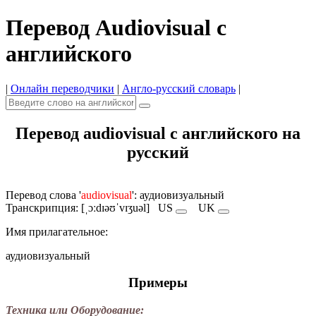
Перевод Audiovisual с
английского
|
Онлайн переводчики
|
Англо-русский словарь
|
Перевод audiovisual с английского на
русский
Перевод слова '
audiovisual
': аудиовизуальный
Транскрипция: [ˌɔːdɪəʊˈvɪʒuəl]
US
UK
Имя прилагательное:
аудиовизуальный
Примеры
Техника или Оборудование: