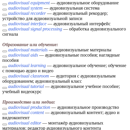
audiovisual equipment
— аудиовизуальное оборудование
audiovisual system
— аудиовизуальная система
audiovisual recorder
— аудиовизуальный рекордер;
устройство для аудиовизуальной записи
audiovisual interface
— аудиовизуальный интерфейс
audiovisual signal processing
— обработка аудиовизуального
сигнала
Образование или обучение:
audiovisual materials
— аудиовизуальные материалы
audiovisual aids
— аудиовизуальные пособия; наглядные
пособия
audiovisual learning
— аудиовизуальное обучение; обучение
с помощью аудио и видео
audiovisual classroom
— аудитория с аудиовизуальным
оборудованием; аудиовизуальный класс
audiovisual tutorial
— аудиовизуальное учебное пособие;
учебный видеокурс
Производство или медиа:
audiovisual production
— аудиовизуальное производство
audiovisual content
— аудиовизуальный контент; аудио и
видеоконтент
audiovisual editor
— монтажёр аудиовизуальных
материалов; редактор аудиовизуального контента