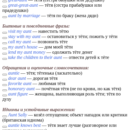
great-great-aunt
— тётя (сестра прабабушки или
прадедушки)
aunt by marriage
— тётя по браку (жена дяди)
Бытовые и повседневные фразы:
visit my aunt
— навестить тётю
stay with my aunt
— остановиться у тёти; пожить у тёти
call my aunt
— позвонить тёте
my aunt's house
— дом моей тёти
lend my aunt money
— одолжить тёте денег
take the children to their aunt
— отвести детей к тёте
Обращения и оценочные словосочетания:
auntie
— тётя; тётенька (ласкательно)
dear aunt
— дорогая тётя
favorite aunt
— любимая тётя
honorary aunt
— почётная тётя (не по крови, но как тётя)
aunt figure
— женщина, выполняющая роль тёти; тётя по
духу
Идиомы и устойчивые выражения:
Aunt Sally
— козёл отпущения; объект нападок или критики
(британская идиома)
auntie knows best
— тётя знает лучше (разговорное или