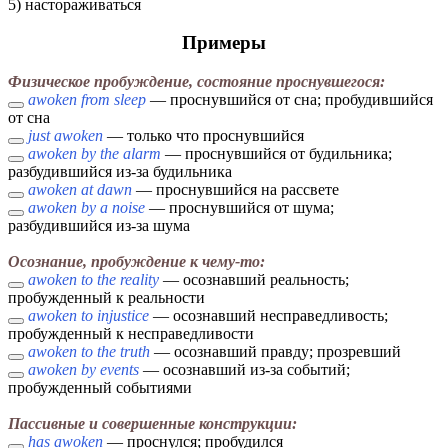
5) настораживаться
Примеры
Физическое пробуждение, состояние проснувшегося:
awoken from sleep
— проснувшийся от сна; пробудившийся
от сна
just awoken
— только что проснувшийся
awoken by the alarm
— проснувшийся от будильника;
разбудившийся из-за будильника
awoken at dawn
— проснувшийся на рассвете
awoken by a noise
— проснувшийся от шума;
разбудившийся из-за шума
Осознание, пробуждение к чему-то:
awoken to the reality
— осознавший реальность;
пробужденный к реальности
awoken to injustice
— осознавший несправедливость;
пробужденный к несправедливости
awoken to the truth
— осознавший правду; прозревший
awoken by events
— осознавший из-за событий;
пробужденный событиями
Пассивные и совершенные конструкции:
has awoken
— проснулся; пробудился