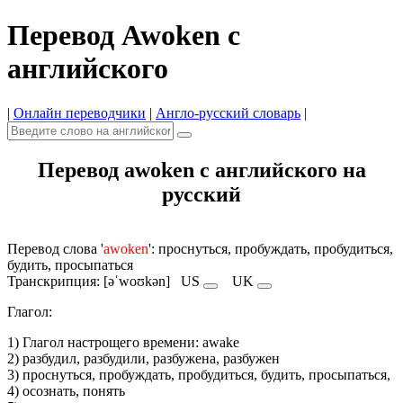
Перевод Awoken с
английского
|
Онлайн переводчики
|
Англо-русский словарь
|
Перевод awoken с английского на
русский
Перевод слова '
awoken
': проснуться, пробуждать, пробудиться,
будить, просыпаться
Транскрипция: [əˈwoʊkən]
US
UK
Глагол:
1) Глагол настрощего времени: awake
2) разбудил, разбудили, разбужена, разбужен
3) проснуться, пробуждать, пробудиться, будить, просыпаться,
4) осознать, понять