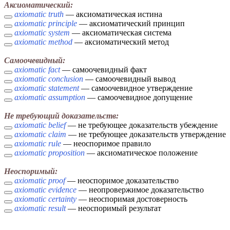
Аксиоматический:
axiomatic truth
— аксиоматическая истина
axiomatic principle
— аксиоматический принцип
axiomatic system
— аксиоматическая система
axiomatic method
— аксиоматический метод
Самоочевидный:
axiomatic fact
— самоочевидный факт
axiomatic conclusion
— самоочевидный вывод
axiomatic statement
— самоочевидное утверждение
axiomatic assumption
— самоочевидное допущение
Не требующий доказательств:
axiomatic belief
— не требующее доказательств убеждение
axiomatic claim
— не требующее доказательств утверждение
axiomatic rule
— неоспоримое правило
axiomatic proposition
— аксиоматическое положение
Неоспоримый:
axiomatic proof
— неоспоримое доказательство
axiomatic evidence
— неопровержимое доказательство
axiomatic certainty
— неоспоримая достоверность
axiomatic result
— неоспоримый результат