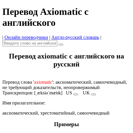
Перевод Axiomatic с
английского
|
Онлайн переводчики
|
Англо-русский словарь
|
Перевод axiomatic с английского на
русский
Перевод слова '
axiomatic
': аксиоматический, самоочевидный,
не требующий доказательств, неопровержимый
Транскрипция: [ˌæksiəˈmætɪk]
US
UK
Имя прилагательное:
аксиоматический, хрестоматийный, самоочевидный
Примеры