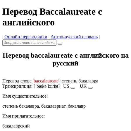
Перевод Baccalaureate с
английского
|
Онлайн переводчики
|
Англо-русский словарь
|
Перевод baccalaureate с английского на
русский
Перевод слова '
baccalaureate
': степень бакалавра
Транскрипция: [ˌbækəˈlɔːriət]
US
UK
Имя cуществительное:
степень бакалавра, бакалавриат, бакалавр
Имя прилагательное:
бакалаврский