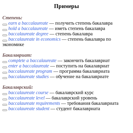
Примеры
Степень:
earn a baccalaureate
— получить степень бакалавра
hold a baccalaureate
— иметь степень бакалавра
baccalaureate degree
— степень бакалавра
baccalaureate in economics
— степень бакалавра по
экономике
Бакалавриат:
complete a baccalaureate
— закончить бакалавриат
enter a baccalaureate
— поступить на бакалавриат
baccalaureate program
— программа бакалавриата
baccalaureate studies
— обучение на бакалавриате
Бакалаврский:
baccalaureate course
— бакалаврский курс
baccalaureate level
— бакалаврский уровень
baccalaureate requirements
— требования бакалавриата
baccalaureate student
— студент бакалавриата