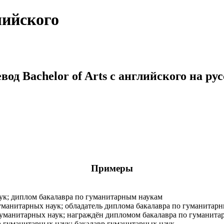
глийского
вод Bachelor of Arts с английского на ру
Примеры
ук; диплом бакалавра по гуманитарным наукам
уманитарных наук; обладатель диплома бакалавра по гуманитар
уманитарных наук; награждён дипломом бакалавра по гуманита
 гуманитарных наук; бакалавр гуманитарных наук