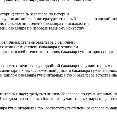
тории; степень бакалавра по истории
аук по английской литературе; степень бакалавра по английско
о психологии; степень бакалавра по психологии
ень бакалавра по изобразительному искусству
 отличием; степень бакалавра с отличием
с отличием; степень бакалавра с отличием
аук с высшей степенью отличия; бакалавр гуманитарных наук 
ых и естественных наук; двойной бакалавр по гуманитарным и 
уманитарных наук; совместный диплом бакалавра гуманитарных
 диплом бакалавра гуманитарных наук и бакалавра естественны
анитарных наук; требуется диплом бакалавра по гуманитарным н
кандидат со степенью бакалавра гуманитарных наук; предпочт
вра гуманитарных наук; соответствует степени бакалавра гума