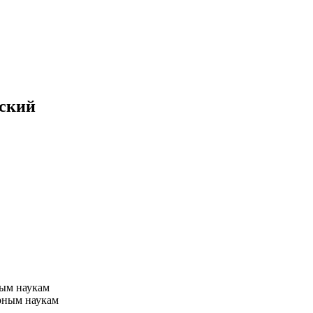
сский
ным наукам
рным наукам