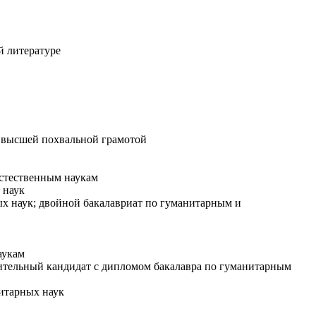
й литературе
с высшей похвальной грамотой
естественным наукам
 наук
х наук; двойной бакалавриат по гуманитарным и
аукам
ительный кандидат с дипломом бакалавра по гуманитарным
нитарных наук