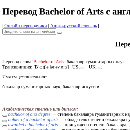
Перевод Bachelor of Arts с ан
|
Онлайн переводчики
|
Англо-русский словарь
|
Пере
Перевод слова '
Bachelor of Arts
': бакалавр гуманитарных наук
Транскрипция: [Bˈætʃ.ə.lər əv ɑːts]
US
UK
Имя cуществительное:
бакалавр гуманитарных наук, бакалавр искусств
Академическая степень или диплом:
bachelor of arts degree
— степень бакалавра гуманитарных на
holder of a bachelor of arts
— обладатель степени бакалавра г
awarded a bachelor of arts
— присуждена степень бакалавра г
bachelor of arts graduate
— выпускник со степенью бакалавра