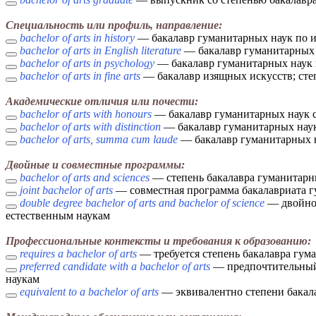
Специальность или профиль, направление:
bachelor of arts in history
— бакалавр гуманитарных наук по ис
bachelor of arts in English literature
— бакалавр гуманитарных н
bachelor of arts in psychology
— бакалавр гуманитарных наук п
bachelor of arts in fine arts
— бакалавр изящных искусств; степ
Академические отличия или почести:
bachelor of arts with honours
— бакалавр гуманитарных наук с
bachelor of arts with distinction
— бакалавр гуманитарных наук 
bachelor of arts, summa cum laude
— бакалавр гуманитарных н
Двойные и совместные программы:
bachelor of arts and sciences
— степень бакалавра гуманитарн
joint bachelor of arts
— совместная программа бакалавриата г
double degree bachelor of arts and bachelor of science
— двойной
естественным наукам
Профессиональные контексты и требования к образованию:
requires a bachelor of arts
— требуется степень бакалавра гум
preferred candidate with a bachelor of arts
— предпочтительный 
наукам
equivalent to a bachelor of arts
— эквивалентно степени бакала