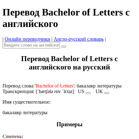
Перевод Bachelor of Letters с
английского
|
Онлайн переводчики
|
Англо-русский словарь
|
Перевод Bachelor of Letters с
английского на русский
Перевод слова '
Bachelor of Letters
': бакалавр литературы
Транскрипция: [ˈbætʃələ rɒv ˈlɛtəz]
US
UK
Имя cуществительное:
бакалавр литературы
Примеры
Степень: