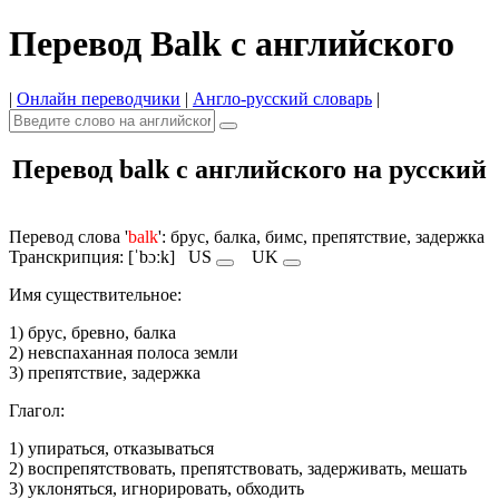
Перевод Balk с английского
|
Онлайн переводчики
|
Англо-русский словарь
|
Перевод balk с английского на русский
Перевод слова '
balk
': брус, балка, бимс, препятствие, задержка
Транскрипция: [ˈbɔːk]
US
UK
Имя cуществительное:
1) брус, бревно, балка
2) невспаханная полоса земли
3) препятствие, задержка
Глагол:
1) упираться, отказываться
2) воспрепятствовать, препятствовать, задерживать, мешать
3) уклоняться, игнорировать, обходить