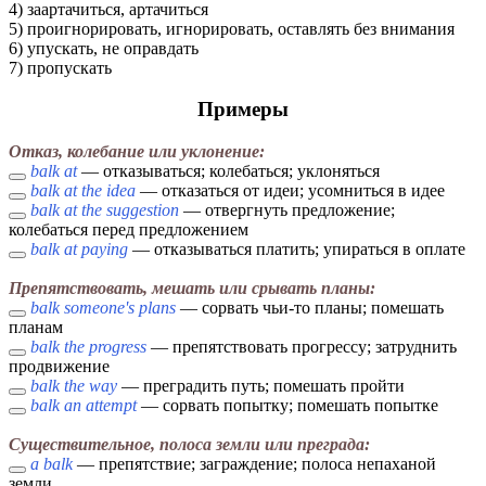
4) заартачиться, артачиться
5) проигнорировать, игнорировать, оставлять без внимания
6) упускать, не оправдать
7) пропускать
Примеры
Отказ, колебание или уклонение:
balk at
— отказываться; колебаться; уклоняться
balk at the idea
— отказаться от идеи; усомниться в идее
balk at the suggestion
— отвергнуть предложение;
колебаться перед предложением
balk at paying
— отказываться платить; упираться в оплате
Препятствовать, мешать или срывать планы:
balk someone's plans
— сорвать чьи-то планы; помешать
планам
balk the progress
— препятствовать прогрессу; затруднить
продвижение
balk the way
— преградить путь; помешать пройти
balk an attempt
— сорвать попытку; помешать попытке
Существительное, полоса земли или преграда:
a balk
— препятствие; заграждение; полоса непаханой
земли