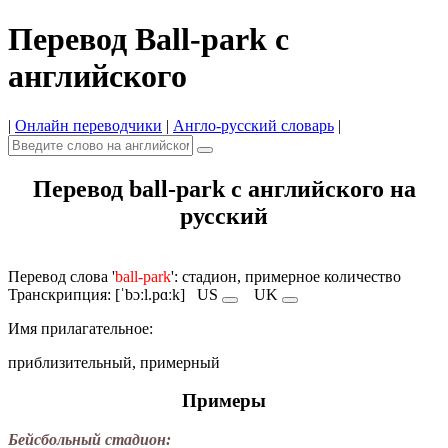
Перевод Ball-park с
английского
|
Онлайн переводчики
|
Англо-русский словарь
|
Перевод ball-park с английского на
русский
Перевод слова '
ball-park
': стадион, примерное количество
Транскрипция: [ˈbɔːl.pɑːk]
US
UK
Имя прилагательное:
приблизительный, примерный
Примеры
Бейсбольный стадион: