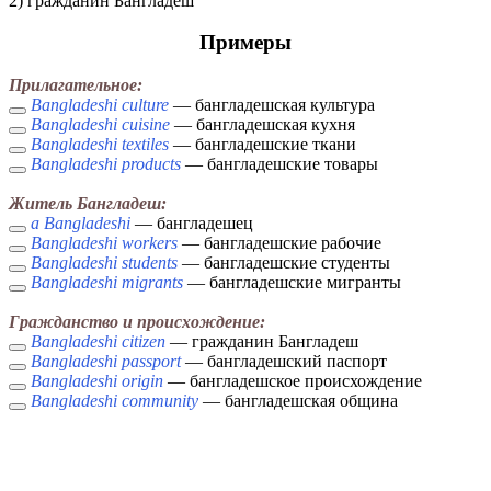
2) гражданин Бангладеш
Примеры
Прилагательное:
Bangladeshi culture
— бангладешская культура
Bangladeshi cuisine
— бангладешская кухня
Bangladeshi textiles
— бангладешские ткани
Bangladeshi products
— бангладешские товары
Житель Бангладеш:
a Bangladeshi
— бангладешец
Bangladeshi workers
— бангладешские рабочие
Bangladeshi students
— бангладешские студенты
Bangladeshi migrants
— бангладешские мигранты
Гражданство и происхождение:
Bangladeshi citizen
— гражданин Бангладеш
Bangladeshi passport
— бангладешский паспорт
Bangladeshi origin
— бангладешское происхождение
Bangladeshi community
— бангладешская община