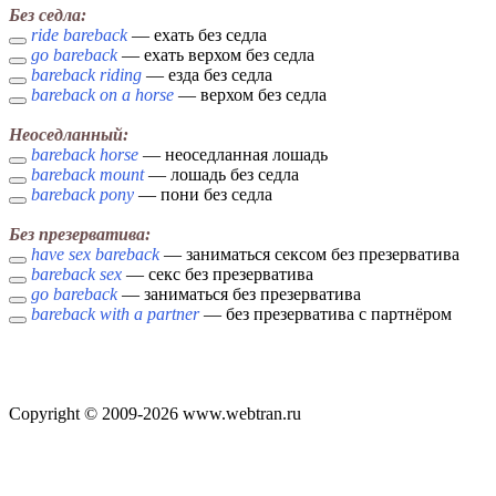
Без седла:
ride bareback
— ехать без седла
go bareback
— ехать верхом без седла
bareback riding
— езда без седла
bareback on a horse
— верхом без седла
Неоседланный:
bareback horse
— неоседланная лошадь
bareback mount
— лошадь без седла
bareback pony
— пони без седла
Без презерватива:
have sex bareback
— заниматься сексом без презерватива
bareback sex
— секс без презерватива
go bareback
— заниматься без презерватива
bareback with a partner
— без презерватива с партнёром
Copyright © 2009-2026 www.webtran.ru