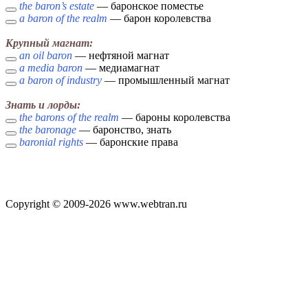
the baron’s estate
— баронское поместье
a baron of the realm
— барон королевства
Крупный магнат:
an oil baron
— нефтяной магнат
a media baron
— медиамагнат
a baron of industry
— промышленный магнат
Знать и лорды:
the barons of the realm
— бароны королевства
the baronage
— баронство, знать
baronial rights
— баронские права
Copyright © 2009-2026 www.webtran.ru