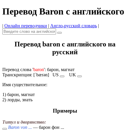
Перевод Baron с английского
|
Онлайн переводчики
|
Англо-русский словарь
|
Перевод baron с английского на
русский
Перевод слова '
baron
': барон, магнат
Транскрипция: [ˈbærən]
US
UK
Имя cуществительное:
1) барон, магнат
2) лорды, знать
Примеры
Титул и дворянство:
Baron von ...
— барон фон ...