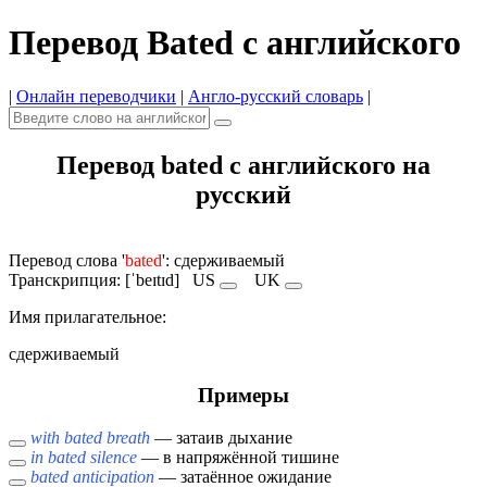
Перевод Bated с английского
|
Онлайн переводчики
|
Англо-русский словарь
|
Перевод bated с английского на
русский
Перевод слова '
bated
': сдерживаемый
Транскрипция: [ˈbeɪtɪd]
US
UK
Имя прилагательное:
сдерживаемый
Примеры
with bated breath
— затаив дыхание
in bated silence
— в напряжённой тишине
bated anticipation
— затаённое ожидание