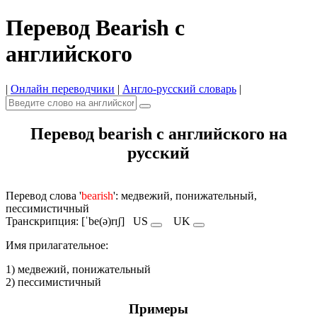
Перевод Bearish с
английского
|
Онлайн переводчики
|
Англо-русский словарь
|
Перевод bearish с английского на
русский
Перевод слова '
bearish
': медвежий, понижательный,
пессимистичный
Транскрипция: [ˈbe(ə)rɪʃ]
US
UK
Имя прилагательное:
1) медвежий, понижательный
2) пессимистичный
Примеры