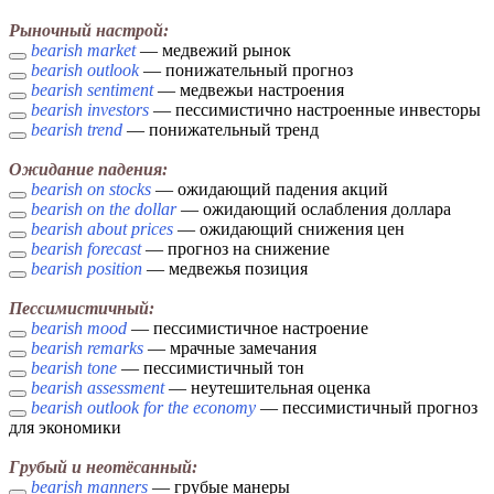
Рыночный настрой:
bearish market
— медвежий рынок
bearish outlook
— понижательный прогноз
bearish sentiment
— медвежьи настроения
bearish investors
— пессимистично настроенные инвесторы
bearish trend
— понижательный тренд
Ожидание падения:
bearish on stocks
— ожидающий падения акций
bearish on the dollar
— ожидающий ослабления доллара
bearish about prices
— ожидающий снижения цен
bearish forecast
— прогноз на снижение
bearish position
— медвежья позиция
Пессимистичный:
bearish mood
— пессимистичное настроение
bearish remarks
— мрачные замечания
bearish tone
— пессимистичный тон
bearish assessment
— неутешительная оценка
bearish outlook for the economy
— пессимистичный прогноз
для экономики
Грубый и неотёсанный:
bearish manners
— грубые манеры