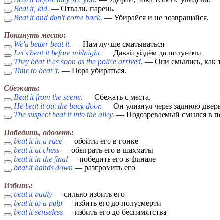
Beat it, kid.
— Отвали, парень.
Beat it and don't come back.
— Убирайся и не возвращайся.
Покинуть место:
We'd better beat it.
— Нам лучше сматываться.
Let's beat it before midnight.
— Давай уйдём до полуночи.
They beat it as soon as the police arrived.
— Они смылись, как т
Time to beat it.
— Пора убираться.
Сбежать:
Beat it from the scene.
— Сбежать с места.
He beat it out the back door.
— Он улизнул через заднюю дверь
The suspect beat it into the alley.
— Подозреваемый смылся в пе
Победить, одолеть:
beat it in a race
— обойти его в гонке
beat it at chess
— обыграть его в шахматы
beat it in the final
— победить его в финале
beat it hands down
— разгромить его
Избить:
beat it badly
— сильно избить его
beat it to a pulp
— избить его до полусмерти
beat it senseless
— избить его до беспамятства