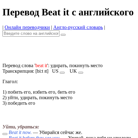
Перевод Beat it с английского
|
Онлайн переводчики
|
Англо-русский словарь
|
Перевод слова '
beat it
': удирать, покинуть место
Транскрипция: [biːt ɪt]
US
UK
Глагол:
1) побить его, избить его, бить его
2) уйти, удирать, покинуть место
3) победить его
Уйти, убраться:
Beat it now.
— Убирайся сейчас же.
Beat it before they see you.
— Удирай, пока тебя не увидели.