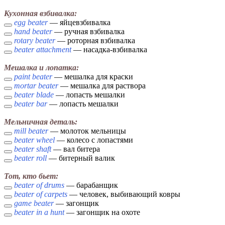
Кухонная взбивалка:
egg beater
— яйцевзбивалка
hand beater
— ручная взбивалка
rotary beater
— роторная взбивалка
beater attachment
— насадка-взбивалка
Мешалка и лопатка:
paint beater
— мешалка для краски
mortar beater
— мешалка для раствора
beater blade
— лопасть мешалки
beater bar
— лопасть мешалки
Мельничная деталь:
mill beater
— молоток мельницы
beater wheel
— колесо с лопастями
beater shaft
— вал битера
beater roll
— битерный валик
Тот, кто бьет:
beater of drums
— барабанщик
beater of carpets
— человек, выбивающий ковры
game beater
— загонщик
beater in a hunt
— загонщик на охоте