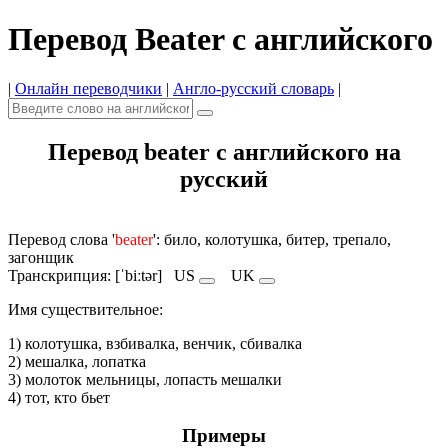
Перевод Beater с английского
|
Онлайн переводчики
|
Англо-русский словарь
|
Перевод beater с английского на
русский
Перевод слова '
beater
': било, колотушка, битер, трепало,
загонщик
Транскрипция: [ˈbiːtər]
US
UK
Имя cуществительное:
1) колотушка, взбивалка, венчик, сбивалка
2) мешалка, лопатка
3) молоток мельницы, лопасть мешалки
4) тот, кто бьет
Примеры