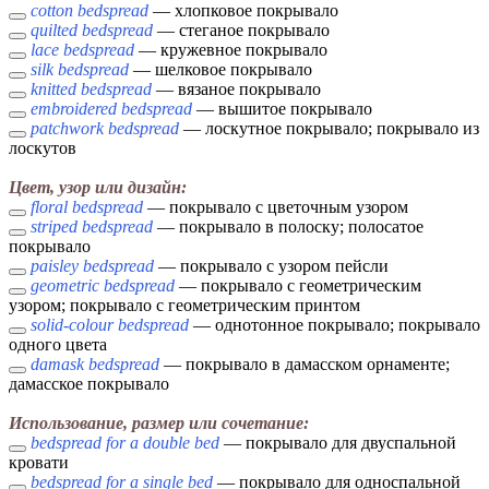
cotton bedspread
— хлопковое покрывало
quilted bedspread
— стеганое покрывало
lace bedspread
— кружевное покрывало
silk bedspread
— шелковое покрывало
knitted bedspread
— вязаное покрывало
embroidered bedspread
— вышитое покрывало
patchwork bedspread
— лоскутное покрывало; покрывало из
лоскутов
Цвет, узор или дизайн:
floral bedspread
— покрывало с цветочным узором
striped bedspread
— покрывало в полоску; полосатое
покрывало
paisley bedspread
— покрывало с узором пейсли
geometric bedspread
— покрывало с геометрическим
узором; покрывало с геометрическим принтом
solid-colour bedspread
— однотонное покрывало; покрывало
одного цвета
damask bedspread
— покрывало в дамасском орнаменте;
дамасское покрывало
Использование, размер или сочетание:
bedspread for a double bed
— покрывало для двуспальной
кровати
bedspread for a single bed
— покрывало для односпальной