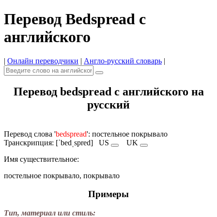
Перевод Bedspread с
английского
|
Онлайн переводчики
|
Англо-русский словарь
|
Перевод bedspread с английского на
русский
Перевод слова '
bedspread
': постельное покрывало
Транскрипция: [ˈbedˌspred]
US
UK
Имя cуществительное:
постельное покрывало, покрывало
Примеры
Тип, материал или стиль: